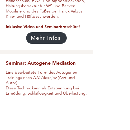
Hexenschuss, BWS- und Rippenblockaden,
Haltungskorrektur für WS und Becken,
Mobilisierung des Fußes bei Hallux Valgus,
Knie- und Hüftbeschwerden.
Inklusive Video und Seminarbroschüre!
Mehr Infos
Seminar: Autogene Mediation
Eine bearbeitete Form des Autogenen
Trainings nach A.V. Alexejev (Arzt und
Autor).
Diese Technik kann als Entspannung bei
Ermüdung, Schlaflosigkeit und Überlastung,
zur Verbesserung der Konzentration im
Leistungssport und bei vielen körperlichen
Beschwerden als
Behandlungsunterstützung angewendet
werden.