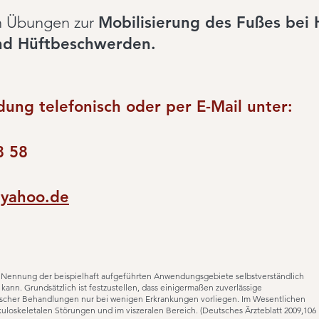
en Übungen zur
Mobilisierung des Fußes bei 
und Hüftbeschwerden.
ung telefonisch oder per E-Mail unter:
8 58
yahoo.de
er Nennung der beispielhaft aufgeführten Anwendungsgebiete selbstverständlich
ann. Grundsätzlich ist festzustellen, dass einigermaßen zuverlässige
hischer Behandlungen nur bei wenigen Erkrankungen vorliegen. Im Wesentlichen
loskeletalen Störungen und im viszeralen Bereich. (Deutsches Ärzteblatt 2009,106