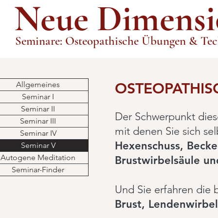
Neue Dimensi
Seminare: Osteopathische Übungen & Te
Allgemeines
OSTEOPATHIS
Seminar I
Seminar II
Der Schwerpunkt dies
Seminar III
mit denen Sie sich se
Seminar IV
Hexenschuss, Becken
Seminar V
Autogene Meditation
Brustwirbelsäule un
Seminar-Finder
Und Sie erfahren die
Brust, Lendenwirbe