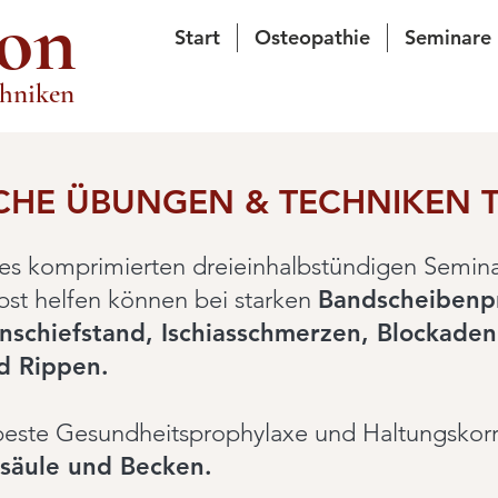
on
Start
Osteopathie
Seminare
chniken
CHE ÜBUNGEN & TECHNIKEN T
es komprimierten dreieinhalbstündigen Semina
lbst helfen können bei starken
Bandscheibenp
schiefstand, Ischiasschmerzen, Blockaden
d Rippen.
 beste Gesundheitsprophylaxe und Haltungskorr
lsäule und Becken.