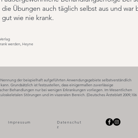
 die Übungen auch täglich selbst aus und war 
 gut wie nie krank.
Verlag
rank werden, Heyne
er Nennung der beispielhaft aufgeführten Anwendungsgebiete selbstverständlich
ann. Grundsätzlich ist festzustellen, dass einigermaßen zuverlässige
hischer Behandlungen nur bei wenigen Erkrankungen vorliegen. Im Wesentlichen
loskeletalen Störungen und im viszeralen Bereich. (Deutsches Ärzteblatt 2009,106
Impressum
Datenschut
z